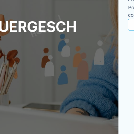
Po
co
BUERGESCH