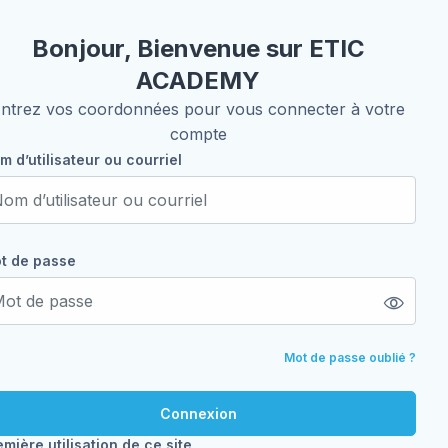
océdure de création de compte
Bonjour, Bienvenue sur ETIC
ACADEMY
ntrez vos coordonnées pour vous connecter à votre
compte
m d’utilisateur ou courriel
m d’utilisateur ou courriel
t de passe
t de passe
Mot de passe oublié ?
Connexion
emière utilisation de ce site