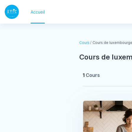
Passer au contenu principal
Accueil
Blocs
Cours
Cours de luxembourgeo
Cours de luxem
1
Cours