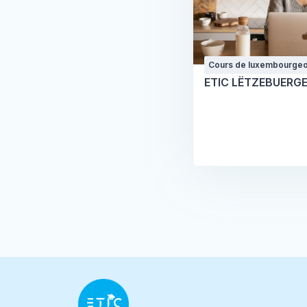
Cours de luxembourgeo
certification
ETIC LËTZEBUERG
Blocs