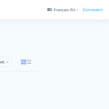
Connexion
Français ‎(fr)‎
ertification
un)