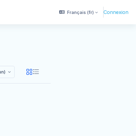
Connexion
Français ‎(fr)‎
un)