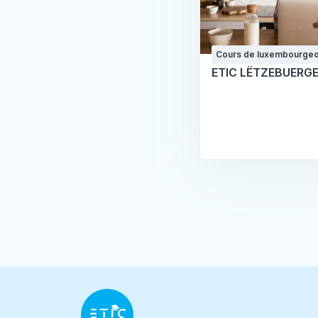
Cours de luxembourgeo
certification
ETIC LËTZEBUERG
Blocs